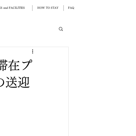
S and FACILITIES
HOW TO STAY
FAQ
滞在プ
の送迎