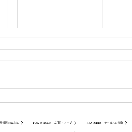
イリノイ州からの入国・帰国
イル
者向け滞在プランを開始（羽
国・
田/成田/関空からの送迎付
開始
き）
送迎
時帰国.comとは
FOR WHOM? ご利用イメージ
FEATURES サービスの特徴