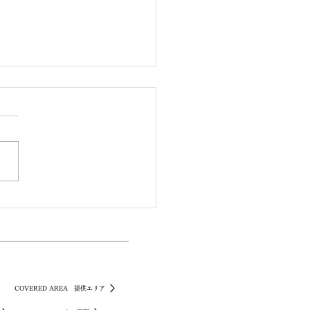
・ド・フランスからの入
帰国者向け滞在プランを
（羽田/成田/関空からの
付き）
COVERED AREA 提供エリア