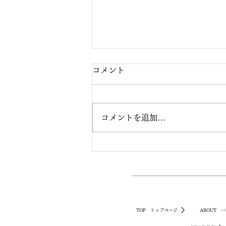
コメント
コメントを追加…
【カンボジアからのレジデン
ストラックによる入国をサポ
ート】入国者自主隔離サービ
ス「一時帰国.com」でカンボ
TOP トップページ
ABOUT 一
ジアからの長期滞在者・駐在