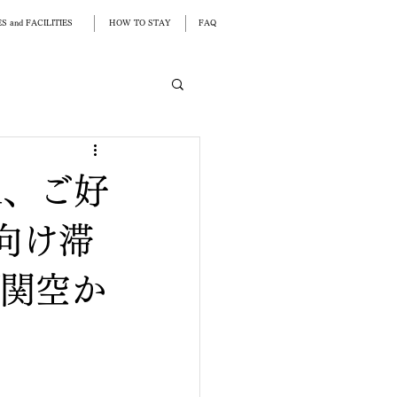
S and FACILITIES
HOW TO STAY
FAQ
m、ご好
向け滞
/関空か