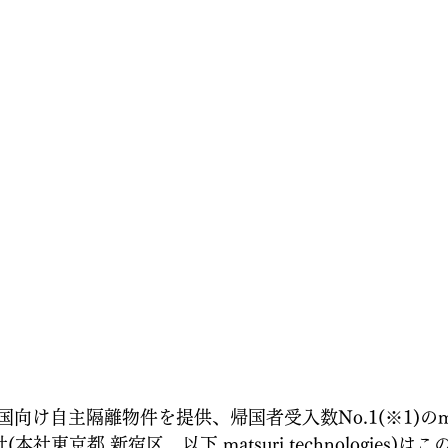
け自主隔離物件を提供、帰国者受入数No.1(※1)のmats
式会社(本社東京都 新宿区、以下 matsuri technologies