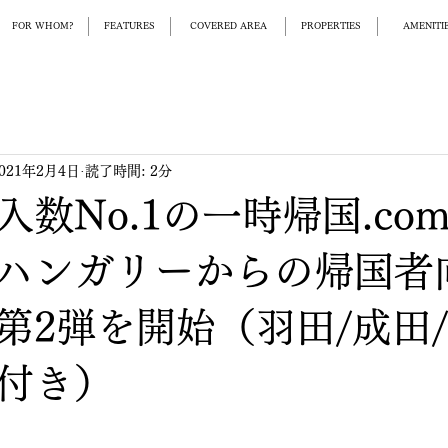
FOR WHOM?
FEATURES
COVERED AREA
PROPERTIES
AMENITIE
021年2月4日
読了時間: 2分
入数No.1の一時帰国.co
ハンガリーからの帰国者
第2弾を開始（羽田/成田
付き）