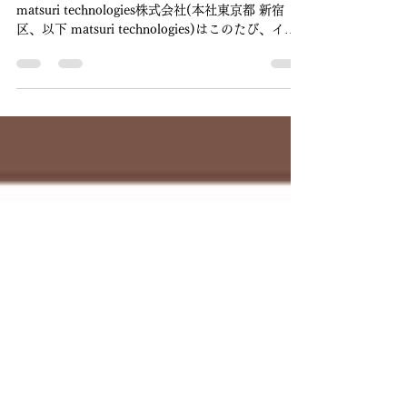
2021年4月2日
読了時間: 2分
イリノイ州からの入国・帰国者
向け滞在プランを開始（羽田/
成田/関空からの送迎付き）
帰国者、一時帰国向け自主隔離物件を提供する
matsuri technologies株式会社(本社東京都 新宿
区、以下 matsuri technologies)はこのたび、イリ
ノイ州からの一時帰国者様向けに、「一時帰
国.com」において「イリノイ州特別プラン」を開
始します。...