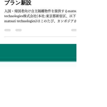
ト】入国者自主隔離サービス
「一時帰国.com」でカンボジア
からの長期滞在者・駐在員向け
プラン新設
入国・帰国者向け自主隔離物件を提供するmatsuri
technologies株式会社(本社:東京都新宿区、以下
matsuri technologies)はこのたび、カンボジアから
の長期滞在者・駐在員向けに2週間の自主隔離先を
ご提供する新プラン「レジデンストラック・カン
ボ...